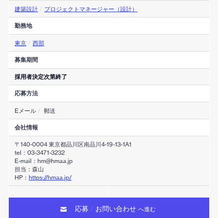
建築設計
/
プロジェクトマネージャー（設計）
勤務地
東京
/
西部
募集期間
採用者決定次第終了
応募方法
Eメール
/
郵送
会社情報
〒140-0004 東京都品川区南品川4-19-13-1A1
tel：03-3471-3232
E-mail：hm@hmaa.jp
担当：森山
HP：
https://hmaa.jp/
応募
お問い合わせ
/
へ進む