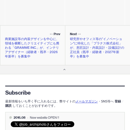
Prev
Next
商業施設等の内装デザインを中心に、
研究所やオフィス等の“イノベーショ
領域を横断したクリエイティブにも携
ン”に特化した「プラナス株式会社」
わる「GRAMME INC.」が、インテリ
が、意匠設計・内装設計・設備設計の
アデザイナー（経験者・既卒・2026
正社員（既卒・経験者・2027年新
年新卒）を募集中
卒）を募集中
Subscribe
最新情報をいち早く手に入れるには、弊サイトの
メールマガジン
・SNS等へ
登録
/
購読
しておくことがおすすめです。
2016.08
-
New website OPEN !!