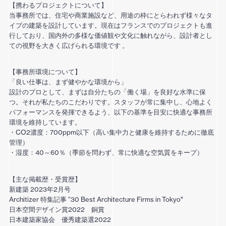
【携わるプロジェクトについて】
当事務所では、住宅や商業施設など、用途の枠にとらわれず様々なタ
イプの建築を設計しています。現在はフランスでのプロジェクトも進
行しており、国内外の多様な価値観や文化に触れながら、設計者とし
ての視野を大きく広げられる環境です 。
【事務所環境について】
「良い仕事は、まず健やかな環境から」
設計のプロとして、まずは自分たちの「働く場」を良好な水準に保
つ。それが私たちのこだわりです。スタッフが常に集中し、心地よく
パフォーマンスを発揮できるよう、以下の基準を目安に快適な事務所
環境を維持しています。
・CO2濃度：700ppm以下（高い集中力と健康を維持するために徹底
管理）
・湿度：40～60％（季節を問わず、常に快適な空気質をキープ）
【主な掲載歴・受賞歴】
新建築 2023年2月号
Architizer 特集記事 “30 Best Architecture Firms in Tokyo”
日本空間デザイン賞2022 銅賞
日本建築家協会 優秀建築選2022