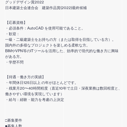
グッドデザイン賞2022
日本建築士会連合会 建築作品賞(2022)最終候補
【応募資格】
・必須条件：AutoCAD を使用可能であること。
・歓迎：
一級・二級建築士をお持ちの方（または取得を目指している方）。
国内外の多様なプロジェクトを楽しめる柔軟な方。
BIMやVPN等のITツールを活用した、効率的で現代的な働き方に興味
がある方。
・学歴不問
【待遇・働き方の実績】
・年間休日125日以上 の年がほとんどです。
・残業月20〜40時間程度（直近10年で土日・深夜業務は数回程度と、
働きやすい環境を実現しています）
・給与：経験・能力を考慮の上決定
□募集要件
■募集人数