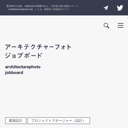
運営
15
年の信頼、掲載実績
1,700
案件以上。日本最大級の建築メディア
「
architecturephoto.net
」による、建築求人情報紹介サイト
architecturephoto
jobboard
建築設計
プロジェクトマネージャー（設計）