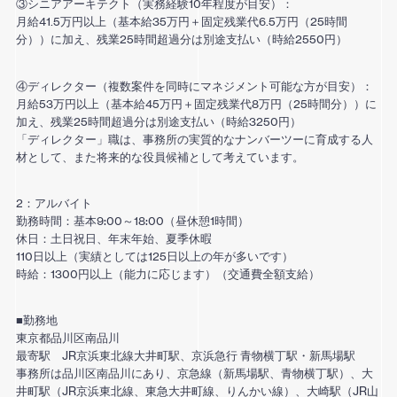
③シニアアーキテクト（実務経験10年程度が目安）：
月給41.5万円以上（基本給35万円＋固定残業代6.5万円（25時間
分））に加え、残業25時間超過分は別途支払い（時給2550円）
④ディレクター（複数案件を同時にマネジメント可能な方が目安）：
月給53万円以上（基本給45万円＋固定残業代8万円（25時間分））に
加え、残業25時間超過分は別途支払い（時給3250円）
「ディレクター」職は、事務所の実質的なナンバーツーに育成する人
材として、また将来的な役員候補として考えています。
2：アルバイト
勤務時間：基本9:00～18:00（昼休憩1時間）
休日：土日祝日、年末年始、夏季休暇
110日以上（実績としては125日以上の年が多いです）
時給：1300円以上（能力に応じます）（交通費全額支給）
■勤務地
東京都品川区南品川
最寄駅 JR京浜東北線大井町駅、京浜急行 青物横丁駅・新馬場駅
事務所は品川区南品川にあり、京急線（新馬場駅、青物横丁駅）、大
井町駅（JR京浜東北線、東急大井町線、りんかい線）、大崎駅（JR山