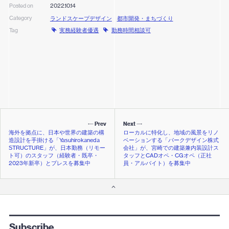
2022.10.14
Posted on
Category
ランドスケープデザイン
都市開発・まちづくり
実務経験者優遇
勤務時間相談可
Tag
Prev
Next
海外を拠点に、日本や世界の建築の構
ローカルに特化し、地域の風景をリノ
造設計を手掛ける「yasuhirokaneda
ベーションする「パークデザイン株式
STRUCTURE」が、日本勤務（リモー
会社」が、宮崎での建築兼内装設計ス
ト可）のスタッフ（経験者・既卒・
タッフとCADオペ・CGオペ（正社
2023年新卒）とプレスを募集中
員・アルバイト）を募集中
Subscribe