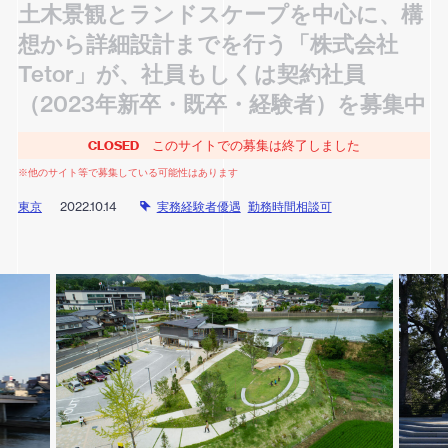
土木景観とランドスケープを中心に、構
想から詳細設計までを行う「株式会社
Tetor」が、社員もしくは契約社員
（2023年新卒・既卒・経験者）を募集中
CLOSED
このサイトでの募集は終了しました
※他のサイト等で募集している可能性はあります
東京
2022.10.14
実務経験者優遇
勤務時間相談可