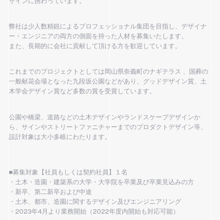
ザインに携わっています。
弊社は少人数精鋭によるプロフェッショナル集団を目指し、デザイナ
ー・エンジニアの両方の側面を持った人材を募集いたします。
また、長期的に会社に貢献して頂ける方を歓迎しています。
これまでのプロジェクトとしては岡山県奈義町のナギテラス 、国葬の
一般献花会場となった九段坂公園などがあり、グッドデザイン賞、土
木学会デザイン賞など多数の賞を受賞しています。
公園や橋梁、道路などの土木デザインやランドスケープデザインか
ら、サインやストリートファニチャーまでのプロダクトデザイン等、
設計対象は大小多岐にわたります。
■募集対象【社員もしくは契約社員】１名
・土木・造園・建築系の大学・大学院を卒業及び卒業見込みの方
・新卒、第二新卒および中途
・土木、都市、造園に関するデザイン及びエンジニアリング
・2023年4月より業務開始（2022年度内開始も対応可能）