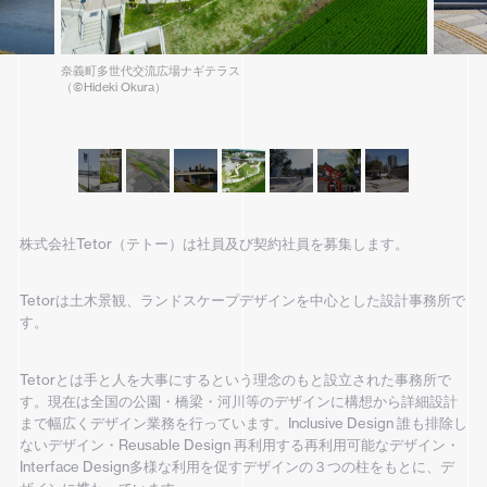
奈義町多世代交流広場ナギテラス
（©︎Hideki Okura）
株式会社Tetor（テトー）は社員及び契約社員を募集します。
Tetorは土木景観、ランドスケープデザインを中心とした設計事務所で
す。
Tetorとは手と人を大事にするという理念のもと設立された事務所で
す。現在は全国の公園・橋梁・河川等のデザインに構想から詳細設計
まで幅広くデザイン業務を行っています。Inclusive Design 誰も排除し
ないデザイン・Reusable Design 再利用する再利用可能なデザイン・
Interface Design多様な利用を促すデザインの３つの柱をもとに、デ