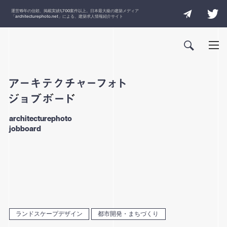
運営
15
年の信頼、掲載実績
1,700
案件以上。日本最大級の建築メディア
「
architecturephoto.net
」による、建築求人情報紹介サイト
architecturephoto
jobboard
ランドスケープデザイン
都市開発・まちづくり