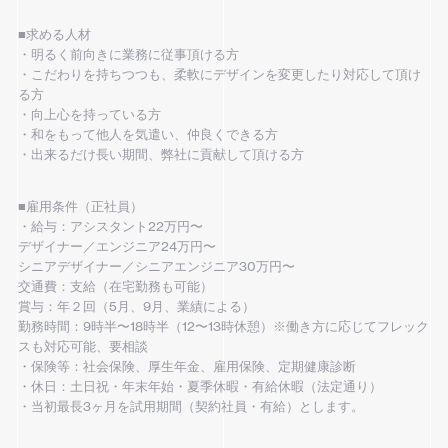
■求める人材
・明るく前向きに業務に従事頂ける方
・こだわりを持ちつつも、柔軟にデザインを変更したり対応して頂け
る方
・向上心を持っている方
・和をもって他人を気遣い、仲良くできる方
・出来るだけ長い期間、弊社に貢献して頂ける方
■雇用条件（正社員）
・給与：アシスタント22万円〜
デザイナー／エンジニア24万円〜
シニアデザイナー／シニアエンジニア30万円〜
交通費：支給（在宅勤務も可能）
賞与：年２回（5月、9月、業績による）
勤務時間：9時半〜18時半（12〜13時休憩）※働き方に応じてフレック
スも対応可能、要相談
・保険等：社会保険、厚生年金、雇用保険、定期健康診断
・休日：土日祝・年末年始・夏季休暇・有給休暇（法定通り）
・当初最長3ヶ月を試用期間（契約社員・有給）とします。