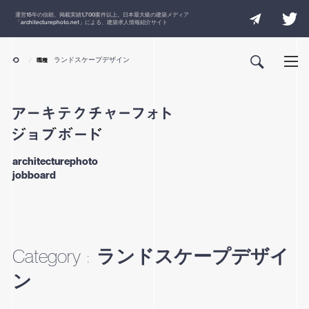
運営
15
年の信頼、掲載実績
1,700
案件以上。日本最大級の建築メディア
「
architecturephoto.net
」による、建築求人情報紹介サイト
ランドスケープデザイン
職種
architecturephoto
jobboard
ランドスケープデザイ
Category
:
ン