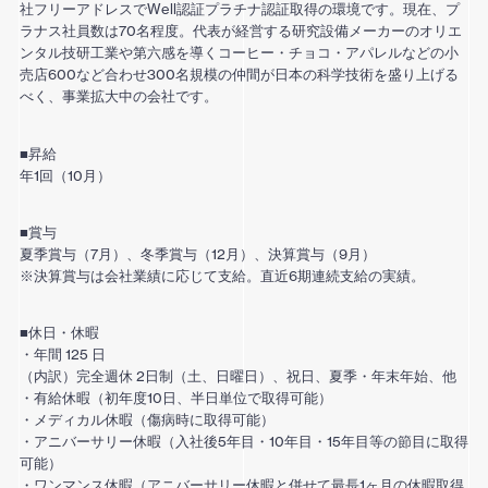
社フリーアドレスでWell認証プラチナ認証取得の環境です。現在、プ
ラナス社員数は70名程度。代表が経営する研究設備メーカーのオリエ
ンタル技研工業や第六感を導くコーヒー・チョコ・アパレルなどの小
売店600など合わせ300名規模の仲間が日本の科学技術を盛り上げる
べく、事業拡大中の会社です。
■昇給
年1回（10月）
■賞与
夏季賞与（7月）、冬季賞与（12月）、決算賞与（9月）
※決算賞与は会社業績に応じて支給。直近6期連続支給の実績。
■休日・休暇
・年間 125 日
（内訳）完全週休 2日制（土、日曜日）、祝日、夏季・年末年始、他
・有給休暇（初年度10日、半日単位で取得可能）
・メディカル休暇（傷病時に取得可能）
・アニバーサリー休暇（入社後5年目・10年目・15年目等の節目に取得
可能）
・ワンマンス休暇（アニバーサリー休暇と併せて最⻑1ヶ月の休暇取得