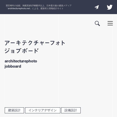
運営
15
年の信頼、掲載実績
1,700
案件以上。日本最大級の建築メディア
「
architecturephoto.net
」による、建築求人情報紹介サイト
architecturephoto
jobboard
建築設計
インテリアデザイン
設備設計