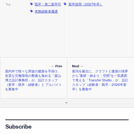
既卒・第二新卒可
新卒採用（2027年卒）
Tag
実務経験者優遇
Prev
Next
国内外で様々な用途の建築を手掛け、
新潟を拠点に、クラフトと建築の境界
良質な労働環境の整備も進める「森山
から“素材・納まり・空間”を一気通貫
博之設計事務所」が、設計スタッフ
で考える「Transfer Studio」が、設計
（新卒・既卒・経験者）と アルバイト
スタッフ（経験者・既卒・2026年新
を募集中
卒）を募集中
Subscribe