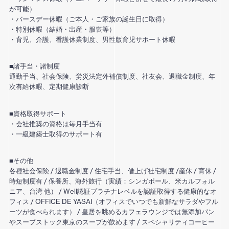
が可能）
・バースデー休暇（ご本人・ご家族の誕生日に取得）
・特別休暇（結婚・出産・服喪等）
・育児、介護、看護休業制度、男性版育児サポート休暇
■諸手当・諸制度
通勤手当、社会保険、労災法定外補償制度、社友会、退職金制度、年
次有給休暇、定期健康診断
■資格取得サポート
・会社推奨の資格は毎月手当有
・一級建築士取得のサポート有
■その他
各種社会保険 / 退職金制度 / 住宅手当、借上げ社宅制度 /産休 / 育休 /
時短制度有 / 保養所、海外旅行（実績：シンガポール、米カルフォル
ニア、台湾 他） / Well認証プラチナレベルを認証取得する健康的なオ
フィス / OFFICE DE YASAI（オフィスでいつでも新鮮なサラダやフル
ーツが食べられます） / 皇居を眺めるカフェラウンジでは無添加パン
やスープストック東京のスープが飲めます / スペシャリティコーヒー