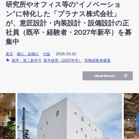
研究所やオフィス等の“イノベーショ
ン”に特化した「プラナス株式会社」
が、意匠設計・内装設計・設備設計の正
社員（既卒・経験者・2027年新卒）を募
集中
東京
/
都心・副都心
/
大阪
2026.05.22
既卒・第二新卒可
新卒採用（2027年卒）
実務経験者優遇
Official Website