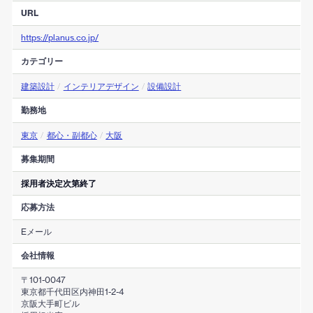
URL
https://planus.co.jp/
カテゴリー
建築設計
/
インテリアデザイン
/
設備設計
勤務地
東京
/
都心・副都心
/
大阪
募集期間
採用者決定次第終了
応募方法
Eメール
会社情報
〒101-0047
東京都千代田区内神田1-2-4
京阪大手町ビル