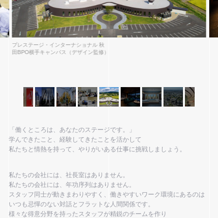
プレステージ・インターナショナル 秋
田BPO横手キャンパス（デザイン監修）
「働くところは、あなたのステージです。」
学んできたこと、経験してきたことを活かして
私たちと情熱を持って、やりがいある仕事に挑戦しましょう。
私たちの会社には、社長室はありません。
私たちの会社には、年功序列はありません。
スタッフ同士が動きまわりやすく、働きやすいワーク環境にあるのは
いつも忌憚のない対話とフラットな人間関係です。
様々な得意分野を持ったスタッフが精鋭のチームを作り