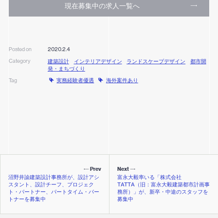
現在募集中の求人一覧へ
2020.2.4
Posted on
Category
建築設計
インテリアデザイン
ランドスケープデザイン
都市開
発・まちづくり
実務経験者優遇
海外案件あり
Tag
Prev
Next
沼野井諭建築設計事務所が、設計アシ
富永大毅率いる「株式会社
スタント、設計チーフ、プロジェク
TATTA（旧：富永大毅建築都市計画事
ト・パートナー、パートタイム・パー
務所）」が、新卒・中途のスタッフを
トナーを募集中
募集中