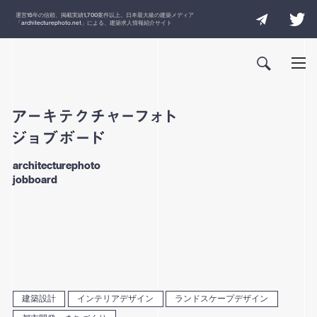
運営
15
年の信頼、掲載実績
1,700
案件以上。日本最大級の建築メディア
「
architecturephoto.net
」による、建築求人情報紹介サイト
architecturephoto
jobboard
建築設計
インテリアデザイン
ランドスケープデザイン