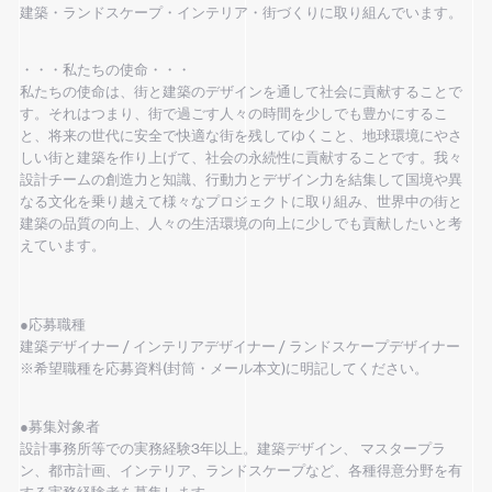
建築・ランドスケープ・インテリア・街づくりに取り組んでいます。
・・・私たちの使命・・・
私たちの使命は、街と建築のデザインを通して社会に貢献することで
す。それはつまり、街で過ごす人々の時間を少しでも豊かにするこ
と、将来の世代に安全で快適な街を残してゆくこと、地球環境にやさ
しい街と建築を作り上げて、社会の永続性に貢献することです。我々
設計チームの創造力と知識、行動力とデザイン力を結集して国境や異
なる文化を乗り越えて様々なプロジェクトに取り組み、世界中の街と
建築の品質の向上、人々の生活環境の向上に少しでも貢献したいと考
えています。
●応募職種
建築デザイナー / インテリアデザイナー / ランドスケープデザイナー
※希望職種を応募資料(封筒・メール本文)に明記してください。
●募集対象者
設計事務所等での実務経験3年以上。建築デザイン、 マスタープラ
ン、都市計画、インテリア、ランドスケープなど、各種得意分野を有
する実務経験者を募集します。