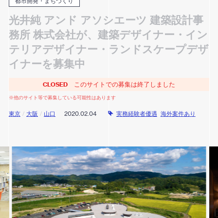
都市開発・まちづくり
光井純 アンド アソシエーツ 建築設計事
務所 株式会社が、建築デザイナー・イン
テリアデザイナー・ランドスケープデザ
イナーを募集中
CLOSED
このサイトでの募集は終了しました
※他のサイト等で募集している可能性はあります
東京
/
大阪
/
山口
2020.02.04
実務経験者優遇
海外案件あり