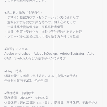
●求める人物像（希望条件）
・デザイン提案力やプレゼンテーション力に優れた方
・意匠設計に必要な知識を持つ方、向上心のある方
・一級建築士資格保持者、実務経験者優遇
・海外で教育を受けた方、海外で設計経験がある方歓迎
・グローバルな業務に対応可能な語学力を持つ方歓迎
●歓迎するスキル
Adobe photoshop、Adobe InDesign、Adobe illustrator、Auto
CAD、SketchUpなどの基本操作ができる方
●給与・待遇
経験や能力を考慮し当社規定による（有資格者優遇）
年俸制※賞与年2回、昇給年1回
●勤務時間・福利厚生
勤務時間 9時30分～18時30分
休日休暇：週休二日制（土・日）、祝祭日、夏期休暇、年末年始休