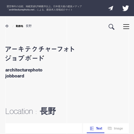
運営
15
年の信頼、掲載実績
1,700
案件以上。日本最大級の建築メディア
「
architecturephoto.net
」による、建築求人情報紹介サイト
長野
勤務地
architecturephoto
jobboard
長野
Location
:
Text
Image