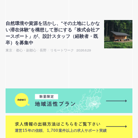
自然環境や資源を活かし、“その土地にしかな
い滞在体験”を構想して形にする「株式会社ア
ースボート」が、設計スタッフ（経験者・既
卒）を募集中
東京
/
都心・副都心
/
長野
/
リモートワーク
2026.6.29
運営
15
年の信頼、
1,700
案件以上の求人サポート実績