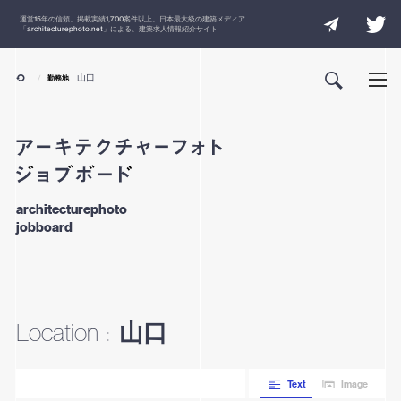
運営
15
年の信頼、掲載実績
1,700
案件以上。日本最大級の建築メディア
「
architecturephoto.net
」による、建築求人情報紹介サイト
山口
勤務地
architecturephoto
jobboard
山口
Location
:
Text
Image