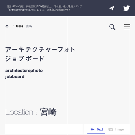
運営
15
年の信頼、掲載実績
1,700
案件以上。日本最大級の建築メディア
「
architecturephoto.net
」による、建築求人情報紹介サイト
宮崎
勤務地
architecturephoto
jobboard
宮崎
Location
:
Text
Image