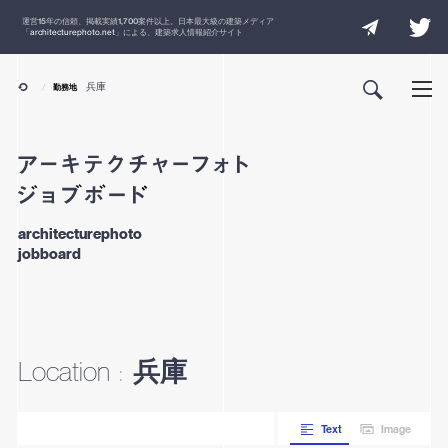
運営
15
年の信頼、掲載実績
1,700
案件以上。日本最大級の建築メディア
「
architecturephoto.net
」による、建築求人情報紹介サイト
兵庫
勤務地
architecturephoto
jobboard
兵庫
Location
:
Text
Image