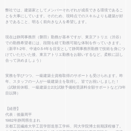
弊社では、建築家としてメンバーそれぞれが成長できる環境であるこ
とを大事にしています。そのため、現時点でのスキルよりも建築が好
きであること、明るく前向きな人を希望します。
現在は静岡事務所（磐田）勤務が基本ですが、東京アトリエ（渋谷）
での勤務希望者には、段階を経て勤務可能な体制を作っていきます。
（新卒1-2年、中途0.5-1年を目安として静岡事務所勤務で技術を身につ
けていただいた後、東京アトリエ勤務をお願いするなど。柔軟に話し
合って決めましょう）
実務を学びつつ、一級建築士資格取得のサポートも受けられます。昨
年、スタッフの一人が一級建築士を取得し、皆でお祝いしました！
（試験前休暇、一級建築士2次試験予備校受講料全額サポートなど/3年
目以降）
【経歴】
代表：後藤周平
1982年静岡県生まれ
京都工芸繊維大学工芸学部造形工学科、同大学院博士前期課程修了。