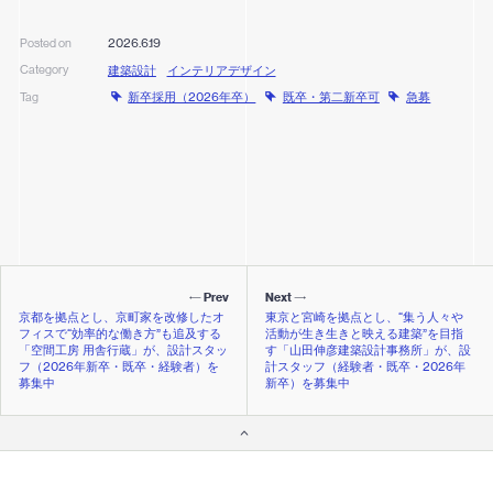
2026.6.19
Posted on
Category
建築設計
インテリアデザイン
新卒採用（2026年卒）
既卒・第二新卒可
急募
Tag
Prev
Next
京都を拠点とし、京町家を改修したオ
東京と宮崎を拠点とし、“集う人々や
フィスで“効率的な働き方”も追及する
活動が生き生きと映える建築”を目指
「空間工房 用舎行蔵」が、設計スタッ
す「山田伸彦建築設計事務所」が、設
フ（2026年新卒・既卒・経験者）を
計スタッフ（経験者・既卒・2026年
募集中
新卒）を募集中