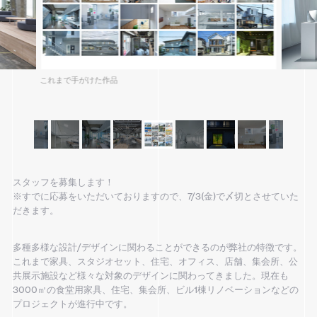
これまで手がけた作品
スタッフを募集します！
※すでに応募をいただいておりますので、7/3(金)で〆切とさせていた
だきます。
多種多様な設計/デザインに関わることができるのが弊社の特徴です。
これまで家具、スタジオセット、住宅、オフィス、店舗、集会所、公
共展示施設など様々な対象のデザインに関わってきました。現在も
3000㎡の食堂用家具、住宅、集会所、ビル1棟リノベーションなどの
プロジェクトが進行中です。