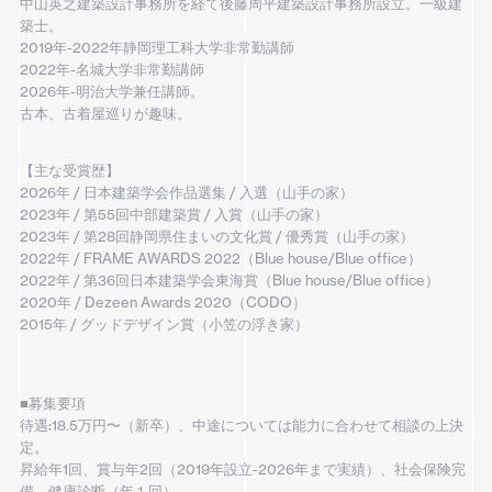
中山英之建築設計事務所を経て後藤周平建築設計事務所設立。一級建
築士。
2019年-2022年静岡理工科大学非常勤講師
2022年-名城大学非常勤講師
2026年-明治大学兼任講師。
古本、古着屋巡りが趣味。
【主な受賞歴】
2026年 / 日本建築学会作品選集 / 入選（山手の家）
2023年 / 第55回中部建築賞 / 入賞（山手の家）
2023年 / 第28回静岡県住まいの文化賞 / 優秀賞（山手の家）
2022年 / FRAME AWARDS 2022（Blue house/Blue office）
2022年 / 第36回日本建築学会東海賞（Blue house/Blue office）
2020年 / Dezeen Awards 2020（CODO）
2015年 / グッドデザイン賞（小笠の浮き家）
■募集要項
待遇:18.5万円〜（新卒）、中途については能力に合わせて相談の上決
定。
昇給年1回、賞与年2回（2019年設立-2026年まで実績）、社会保険完
備、健康診断（年１回）