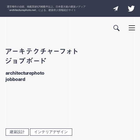
運営
15
年の信頼、掲載実績
1,700
案件以上。日本最大級の建築メディア
「
architecturephoto.net
」による、建築求人情報紹介サイト
architecturephoto
jobboard
建築設計
インテリアデザイン