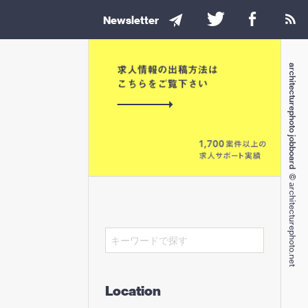
Newsletter
architecturephoto jobboard
© architecturephoto.net
Location