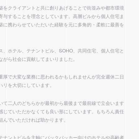
築をクライアントと共に創りあげることで街並みや都市環境
に寄与することを理念としています。高層ビルから個人住宅ま
建築に携わらせていただいた経験を元に多角的・柔軟に最善を
ス、ホテル、テナントビル、SOHO、共同住宅、個人住宅と
ながら社会に貢献してまいりました。
重厚で大変な業務に思われるかもしれませんが完全週休二日
ハリを大切にしています。
いて二人のどちらかが最初から最後まで最前線で立会います
感じていただかなくても良い形にしています。もちろん責任
組んでいただければ助かります。
テナントビルを主軸にバックパッカー向けのホテルや高齢者