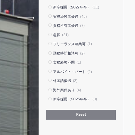
新卒採用（2027年卒）
(11)
実務経験者優遇
(45)
資格所有者優遇
(7)
急募
(21)
フリーランス兼業可
(1)
勤務時間相談可
(2)
実務経験不問
(1)
アルバイト・パート
(2)
外国語優遇
(2)
海外案件あり
(4)
新卒採用（2025年卒）
(0)