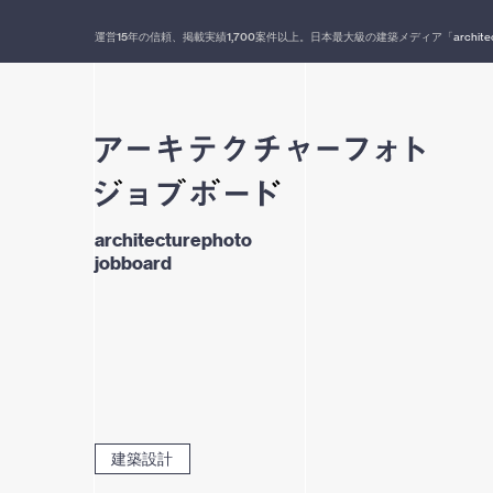
運営
15
年の信頼、掲載実績
1,700
案件以上。日本最大級の建築メディア「
archite
architecturephoto
jobboard
建築設計