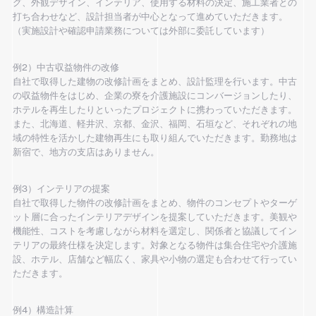
グ、外観デザイン、インテリア、使用する材料の決定、施工業者との
打ち合わせなど、設計担当者が中心となって進めていただきます。
（実施設計や確認申請業務については外部に委託しています）
例2）中古収益物件の改修
自社で取得した建物の改修計画をまとめ、設計監理を行います。中古
の収益物件をはじめ、企業の寮を介護施設にコンバージョンしたり、
ホテルを再生したりといったプロジェクトに携わっていただきます。
また、北海道、軽井沢、京都、金沢、福岡、石垣など、それぞれの地
域の特性を活かした建物再生にも取り組んでいただきます。勤務地は
新宿で、地方の支店はありません。
例3）インテリアの提案
自社で取得した物件の改修計画をまとめ、物件のコンセプトやターゲ
ット層に合ったインテリアデザインを提案していただきます。美観や
機能性、コストを考慮しながら材料を選定し、関係者と協議してイン
テリアの最終仕様を決定します。対象となる物件は集合住宅や介護施
設、ホテル、店舗など幅広く、家具や小物の選定も合わせて行ってい
ただきます。
例4）構造計算