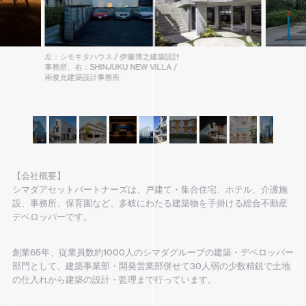
左：シモキタハウス / 伊藤博之建築設計
事務所、右：SHINJUKU NEW VILLA /
南俊允建築設計事務所
【会社概要】
シマダアセットパートナーズは、戸建て・集合住宅、ホテル、介護施
設、事務所、保育園など、多岐にわたる建築物を手掛ける総合不動産
デベロッパーです。
創業65年、従業員数約1000人のシマダグループの建築・デベロッパー
部門として、建築事業部・開発営業部併せて30人弱の少数精鋭で土地
の仕入れから建築の設計・監理まで行っています。