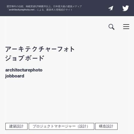
運営
15
年の信頼、掲載実績
1,700
案件以上。日本最大級の建築メディア
「
architecturephoto.net
」による、建築求人情報紹介サイト
architecturephoto
jobboard
建築設計
プロジェクトマネージャー（設計）
構造設計