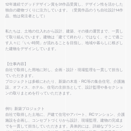
12年連続でグッドデザイン賞を31作品受賞し、デザイン性を活かした
独自の建物づくりに注力しています。（受賞作品のうち自社設計14作
品、他は発注者として）
私たちは、土地の仕入れから設計、建築、その後の運営まで、一貫し
て取り組んでいます。建物は「建てて終わり」ではなく、そこで過ご
す人々に「いい時間」が流れることを目指し、地域や暮らしに根ざし
た建物をデザインしています。
【仕事内容】
自社で取得した用地に対し、企画・設計・現場監理を一貫して担当し
ていただきます。
プロジェクトは多岐にわたり、新築の木造・RC等の集合住宅、介護施
設、オフィス、ホテル、住宅の主担当として、設計監理や各セクショ
ンの取りまとめを行っていただきます。
例1）新築プロジェクト
自社で取得した土地に、戸建て住宅やアパート、RCマンション、介護
施設を企画し、コンセプトづくりから設計、現場監理、建物の完成ま
でを一貫して担当していただきます。具体的には、詳細なプランニン