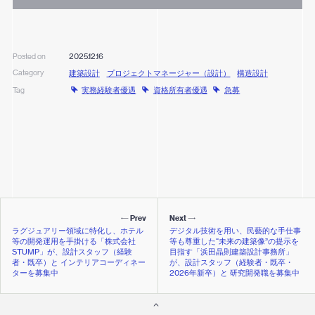
2025.12.16
Posted on
Category
建築設計
プロジェクトマネージャー（設計）
構造設計
実務経験者優遇
資格所有者優遇
急募
Tag
Prev
Next
ラグジュアリー領域に特化し、ホテル
デジタル技術を用い、民藝的な手仕事
等の開発運用を手掛ける「株式会社
等も尊重した“未来の建築像”の提示を
STUMP」が、設計スタッフ（経験
目指す「浜田晶則建築設計事務所」
者・既卒）と インテリアコーディネー
が、設計スタッフ（経験者・既卒・
ターを募集中
2026年新卒）と 研究開発職を募集中