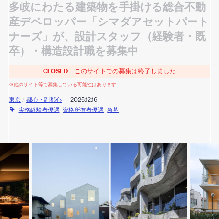
多岐にわたる建築物を手掛ける総合不動
産デベロッパー「シマダアセットパート
ナーズ」が、設計スタッフ（経験者・既
卒）・構造設計職を募集中
CLOSED
このサイトでの募集は終了しました
※他のサイト等で募集している可能性はあります
東京
/
都心・副都心
2025.12.16
実務経験者優遇
資格所有者優遇
急募