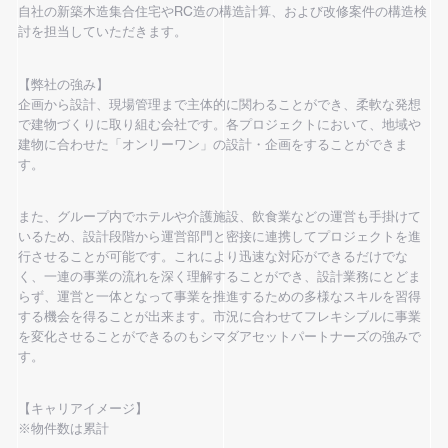
自社の新築木造集合住宅やRC造の構造計算、および改修案件の構造検
討を担当していただきます。
【弊社の強み】
企画から設計、現場管理まで主体的に関わることができ、柔軟な発想
で建物づくりに取り組む会社です。各プロジェクトにおいて、地域や
建物に合わせた「オンリーワン」の設計・企画をすることができま
す。
また、グループ内でホテルや介護施設、飲食業などの運営も手掛けて
いるため、設計段階から運営部門と密接に連携してプロジェクトを進
行させることが可能です。これにより迅速な対応ができるだけでな
く、一連の事業の流れを深く理解することができ、設計業務にとどま
らず、運営と一体となって事業を推進するための多様なスキルを習得
する機会を得ることが出来ます。市況に合わせてフレキシブルに事業
を変化させることができるのもシマダアセットパートナーズの強みで
す。
【キャリアイメージ】
※物件数は累計