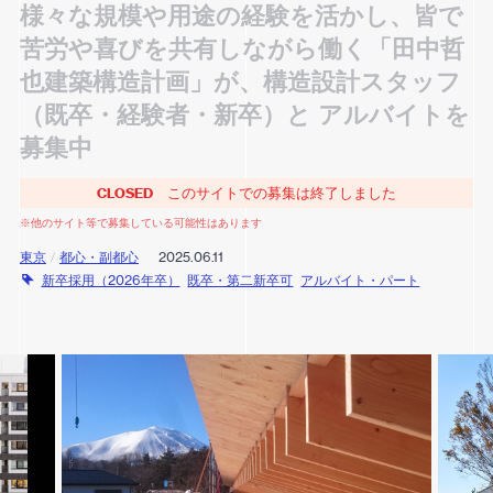
様々な規模や用途の経験を活かし、皆で
苦労や喜びを共有しながら働く「田中哲
也建築構造計画」が、構造設計スタッフ
（既卒・経験者・新卒）と アルバイトを
募集中
CLOSED
このサイトでの募集は終了しました
※他のサイト等で募集している可能性はあります
東京
/
都心・副都心
2025.06.11
新卒採用（2026年卒）
既卒・第二新卒可
アルバイト・パート