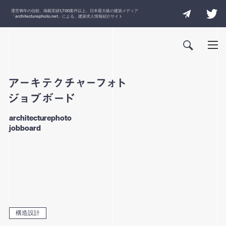
運営
15
年の信頼、掲載実績
1,700
案件以上。日本最大級の建築メディア
「
architecturephoto.net
」による、建築求人情報紹介サイト
architecturephoto
jobboard
構造設計