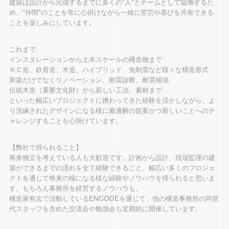
建築は設計から完成するまでに多くの“人”とチームとして協働するた
め、“仲間”のことを常に心掛けながら一緒に苦労や喜びを共有できる
ことを楽しみにしています。
これまで、
インスタレーションから土木スケールの構造物まで
ＲＣ造、鉄骨造、木造、ハイブリッド、免制震など様々な構造形式
新築だけでなくリノベーション、耐震診断、耐震補強
伝統木造（重要文化財）から新しい工法、素材まで
といった幅広いプロジェクトに携わってきた経験を活かしながら、よ
り洗練されたデザインになる様に最適解の提案かつ新しいことへのチ
ャレンジすることを心掛けています。
【弊社で得られること】
将来独立を考えている人も大歓迎です。計画から設計、現場監理の建
築ができるまでの流れを全て経験できること、幅広い多くのプロジェ
クトを通じて将来の糧になる様な経験やノウハウを得られると思いま
す。もちろん事務所を経営するノウハウも。
構造家有志で活動しているENCODEを通じて、他の構造事務所の同世
代スタッフを含めた交流会や勉強会も定期的に開催しています。