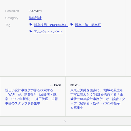
2025.6.11
Posted on
構造設計
Category
新卒採用（2026年卒）
既卒・第二新卒可
Tag
アルバイト・パート
Prev
Next
新しい設計事務所の形を模索する
東京と沖縄を拠点に、“地域の風土を
「YAP」が、建築設計（経験者・既
丁寧に読みとく”設計を志向する「山
卒・2025年新卒）、施工管理、広報
﨑壮一建築設計事務所」が、設計スタ
事務のスタッフを募集中
ッフ（経験者・既卒・2025年新卒）
を募集中