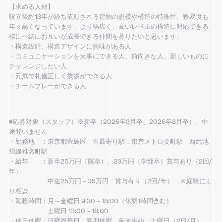
【求める人材】
設立後約13年が経ち依頼される建物の規模や構造の特殊性、難易度も
年々高くなっています。より幅広く、高いレベルの構造に対応できる
様に一緒にお互いが成長できる仲間を募りたいと思います。
・構造設計、構造デザインに興味がある人
・コミュニケーションを大事にできる人、前向きな人、新しいものに
チャレンジしたい人
・元気で礼儀正しく挨拶ができる人
・チームプレーができる人
■応募対象（スタッフ）※新卒（2025年3月卒、2026年3月卒）、中
途問いません
・勤務地 ：東京都豊島区 ※最寄り駅：東京メトロ要町駅 西武池
袋線椎名町駅
・給与 ：新卒25万円（院卒）、23万円（学部卒）賞与あり（2回/
年）
中途25万円～35万円 賞与有り（2回/年） ※経験によ
り相談
・勤務時間：月～金曜日 9:30～18:00（休憩1時間含む）
土曜日 13:00～18:00
・休日休暇：日曜祝祭日、夏期休暇、年末年始、土曜日（2日/月）