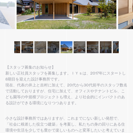
【スタッフ募集のお知らせ】
新しい正社員スタッフを募集します。ＩＹｓは、2017年にスタートし
8期目を迎えた設計事務所です。
現在、代表の井上と吉村に加えて、20代から30代前半のスタッフ数名
で活動しておりますが、住宅に加えて、オフィスやテナントビル、こ
ども園等の中規模プロジェクトも増え、より社会的にインパクトのあ
る設計ができる環境になりつつあります。
小さな設計事務所ではありますが、これまでにない新しい発想で、
「社会に根差した役立つ建築」を考案し、私たちの身の回りにある住
環境や生活を少しでも豊かで楽しいものへと変革したいと考えていま