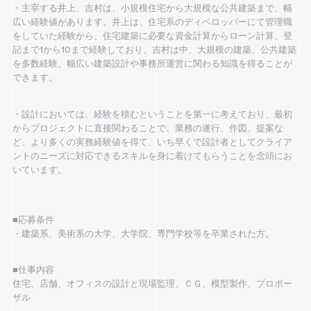
・主宰する井上、吉村は、小規模住宅から大規模な公共建築まで、幅
広い経験値があります。井上は、住宅系のディベロッパーにて管理職
をしていた経験から、住宅建築に必要な資金計算からローン計算、登
記まで1から10まで経験しており、吉村は中、大規模の建築、公共建築
を多数経験、幅広い建築設計や事務所運営に関わる知識を得ることが
できます。
・設計においては、経験を積むということを第一に考えており、最初
からプロジェクトに直接関わることで、業務の遂行、作図、提案な
ど、より多くの実務経験値を得て、いち早くで設計者としてクライア
ントのニーズに対応できるスキルを身に着けてもらうことを念頭にお
いています。
■応募条件
・建築系、美術系の大学、大学院、専門学校等を卒業された方。
■仕事内容
住宅、店舗、オフィスの設計と現場監理、ＣＧ、模型製作、プロポー
ザル