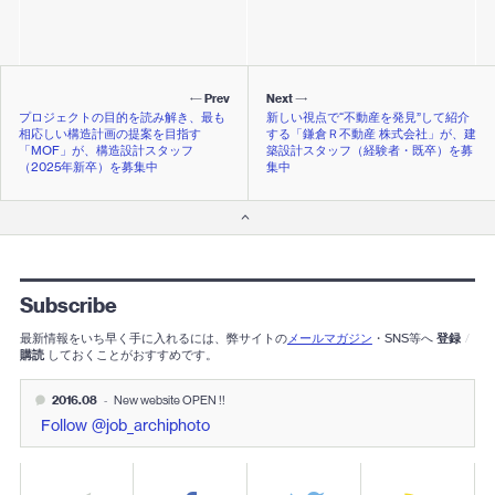
Prev
Next
プロジェクトの目的を読み解き、最も
新しい視点で“不動産を発見”して紹介
相応しい構造計画の提案を目指す
する「鎌倉Ｒ不動産 株式会社」が、建
「MOF」が、構造設計スタッフ
築設計スタッフ（経験者・既卒）を募
（2025年新卒）を募集中
集中
Subscribe
最新情報をいち早く手に入れるには、弊サイトの
メールマガジン
・SNS等へ
登録
/
購読
しておくことがおすすめです。
2016.08
-
New website OPEN !!
Follow @job_archiphoto