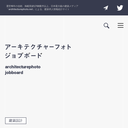
運営
15
年の信頼、掲載実績
1,700
案件以上。日本最大級の建築メディア
「
architecturephoto.net
」による、建築求人情報紹介サイト
architecturephoto
jobboard
建築設計