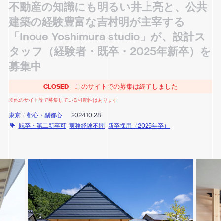
不動産の知識にも明るい井上亮と、公共
建築の経験豊富な吉村明が主宰する
「Inoue Yoshimura studio」が、設計ス
タッフ（経験者・既卒・2025年新卒）を
募集中
CLOSED
このサイトでの募集は終了しました
※他のサイト等で募集している可能性はあります
東京
/
都心・副都心
2024.10.28
既卒・第二新卒可
実務経験不問
新卒採用（2025年卒）