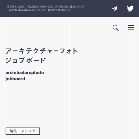
運営
15
年の信頼、掲載実績
1,700
案件以上。日本最大級の建築メディア
「
architecturephoto.net
」による、建築求人情報紹介サイト
architecturephoto
jobboard
編集・メディア