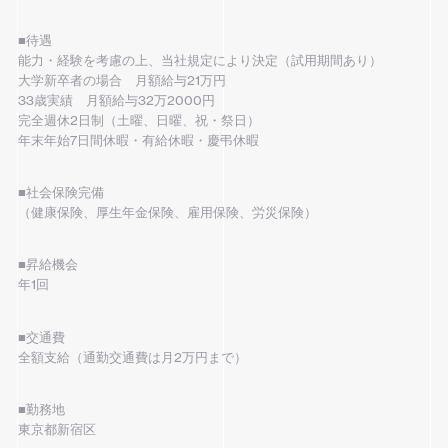
■待遇
能力・経験を考慮の上、当社規定により決定（試用期間あり）
大学新卒者の場合 月額給与21万円
33歳実績 月額給与32万2000円
完全週休2日制（土曜、日曜、祝・祭日）
年末年始7日間休暇・有給休暇・慶弔休暇
■社会保険完備
（健康保険、厚生年金保険、雇用保険、労災保険）
■昇給機会
年1回
■交通費
全額支給（通勤交通費は月2万円まで）
■勤務地
東京都新宿区