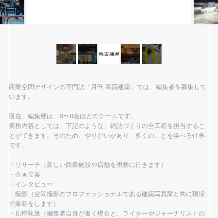
商業空間デザインの専門誌「月刊 商店建築」では、編集者を募集して
います。
現在、編集部は、6〜8名ほどのチームです。
業務内容としては、下記のような、雑誌づくりの全工程を担当するこ
とができます。そのため、やりがいがあり、多くのことを学べる仕事
です。
・リサーチ（新しい商業施設や店舗を視察に行きます）
・企画立案
・インタビュー
・撮影（空間撮影のプロフェッショナルである建築写真家と共に現場
で撮影をします）
・原稿執筆（編集者自身が書く場合と、ライターやジャーナリストの