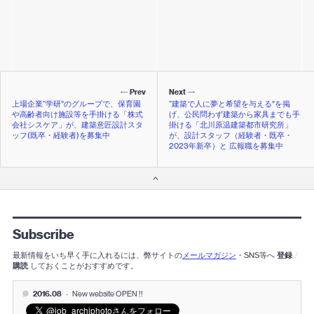
Prev
Next
上場企業“学研”のグループで、保育園
“建築で人に夢と希望を与える”を掲
や高齢者向け施設等を手掛ける「株式
げ、公民問わず建築から家具までも手
会社シスケア」が、建築意匠設計スタ
掛ける「北川原温建築都市研究所」
ッフ(既卒・経験者)を募集中
が、設計スタッフ（経験者・既卒・
2023年新卒）と 広報職を募集中
Subscribe
最新情報をいち早く手に入れるには、弊サイトの
メールマガジン
・SNS等へ
登録
/
購読
しておくことがおすすめです。
2016.08
-
New website OPEN !!