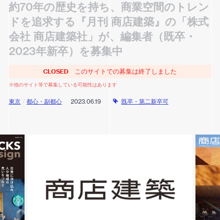
約70年の歴史を持ち、商業空間のトレン
ドを追求する『月刊 商店建築』の「株式
会社 商店建築社」が、編集者（既卒・
2023年新卒）を募集中
CLOSED
このサイトでの募集は終了しました
※他のサイト等で募集している可能性はあります
東京
/
都心・副都心
2023.06.19
既卒・第二新卒可