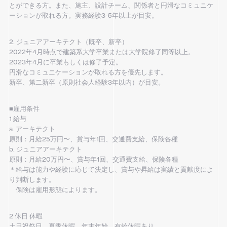
とができる方。また、施主、設計チーム、関係者と円滑なコミュニケ
ーションが取れる方。実務経験3-5年以上が目安。
2. ジュニアアーキテクト（既卒、新卒）
2022年4月時点で建築系大学卒業または大学院修了同等以上。
2023年4月に卒業もしくは修了予定。
円滑なコミュニケーションが取れる方を優先します。
新卒、第二新卒（原則社会人経験3年以内）が目安。
■雇用条件
1 給与
a. アーキテクト
原則：月給25万円〜、賞与年1回、交通費支給、保険各種
b. ジュニアアーキテクト
原則：月給20万円〜、賞与年1回、交通費支給、保険各種
＊給与は能力や経験に応じて決定し、賞与や昇給は実績と貢献度によ
り判断します。
保険は雇用形態によります。
2 休日 休暇
土日祝祭日、夏季休暇、年末年始、有給休暇あり