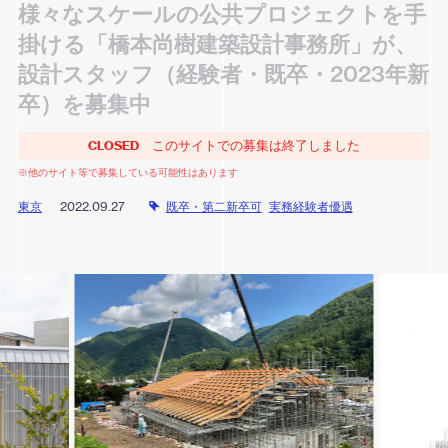
様々なスケールの公共プロジェクトを手
掛ける「橋本尚樹建築設計事務所」が、
設計スタッフ（経験者・既卒・2023年新
卒）を募集中
CLOSED
このサイトでの募集は終了しました
※他のサイト等で募集している可能性はあります
東京
2022.09.27
既卒・第二新卒可
実務経験者優遇