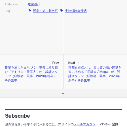
建築設計
Category
既卒・第二新卒可
実務経験者優遇
Tag
Prev
Next
建築を通したまちづくり事業に取り組
京都を拠点とし、常に質の高い建築を
む「アトリエ・天工人」が、設計スタ
追い求める「長坂大 / Mega」が、設
ッフ（経験者・既卒・2023年新卒）
計スタッフ（経験者・既卒・2023年
を募集中
新卒）を募集中
Subscribe
最新情報をいち早く手に入れるには、弊サイトの
メールマガジン
・SNS等へ
登録
/