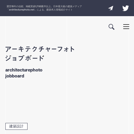
運営
15
年の信頼、掲載実績
1,700
案件以上。日本最大級の建築メディア
「
architecturephoto.net
」による、建築求人情報紹介サイト
architecturephoto
jobboard
建築設計