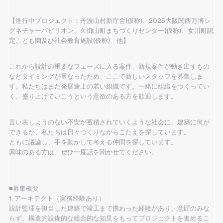
【進行中プロジェクト：丹波山村新庁舎(仮称)、2025大阪関西万博シ
グネチャーパビリオン、久御山町まちづくりセンター(仮称)、女川町認
定こども園及び社会教育施設(仮称)、他】
これから設計の重要なフェーズに入る案件、新規案件が動き出すもの
などタイミングが重なったため、ここで新しいスタッフを募集しま
す。私たちはまだ発展途上の若い組織です。一緒に組織をつくってい
く、盛り上げていこうという意欲のある方を歓迎します。
言い表しようのない不安が蓄積されていくような社会に、建築に何が
できるか、私たちは日々つくりながらこたえを探しています。
ともに議論し、手を動かして考える仲間を探しています。
興味のある方は、ぜひ一度話を聞かせてください。
■募集概要
1. アーキテクト（実務経験あり）
設計監理を担当した建築で竣工まで携わった経験があり、意匠のみな
らず、構造的設備的な総合的な知見をもってプロジェクトを進めるこ