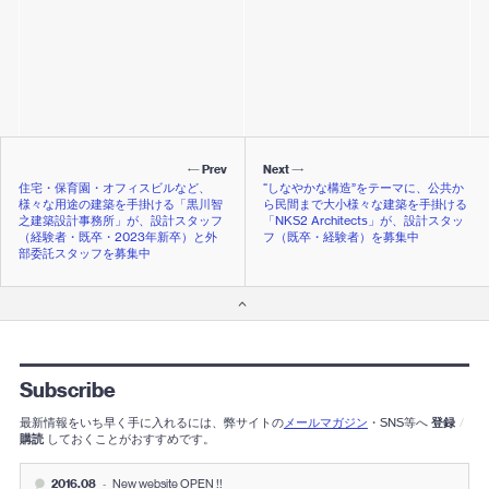
Prev
Next
住宅・保育園・オフィスビルなど、
“しなやかな構造”をテーマに、公共か
様々な用途の建築を手掛ける「黒川智
ら民間まで大小様々な建築を手掛ける
之建築設計事務所」が、設計スタッフ
「NKS2 Architects」が、設計スタッ
（経験者・既卒・2023年新卒）と外
フ（既卒・経験者）を募集中
部委託スタッフを募集中
Subscribe
最新情報をいち早く手に入れるには、弊サイトの
メールマガジン
・SNS等へ
登録
/
購読
しておくことがおすすめです。
2016.08
-
New website OPEN !!