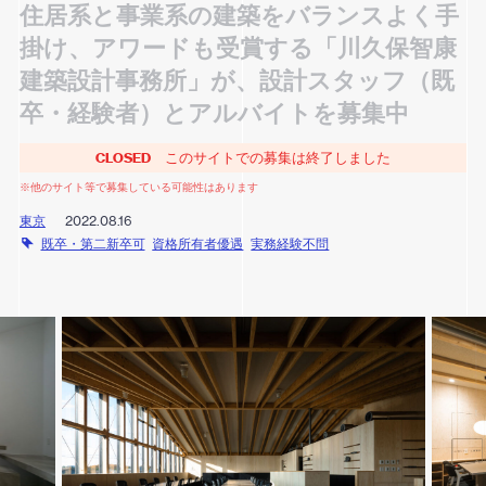
住居系と事業系の建築をバランスよく手
掛け、アワードも受賞する「川久保智康
建築設計事務所」が、設計スタッフ（既
卒・経験者）とアルバイトを募集中
CLOSED
このサイトでの募集は終了しました
※他のサイト等で募集している可能性はあります
東京
2022.08.16
既卒・第二新卒可
資格所有者優遇
実務経験不問