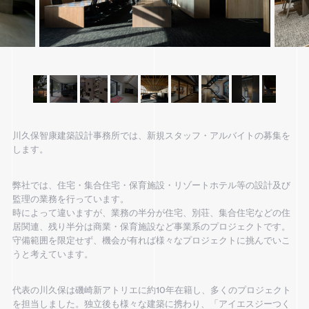
川久保智康建築設計事務所では、新規スタッフ・アルバイトの募集を
します。
弊社では、住宅・集合住宅・保育施設・リゾートホテル等の設計及び
監理の業務を行っています。
時によって違いますが、業務の半分が住宅、別荘、集合住宅などの住
居関連、残り半分は商業・保育施設など事業系のプロジェクトです。
守備範囲を限定せず、機会が有れば様々なプロジェクトに挑んでいこ
うと考えています。
代表の川久保は磯崎新アトリエに約10年在籍し、多くのプロジェクト
を担当しました。独立後も様々な建築に携わり、「アイエスジーつく