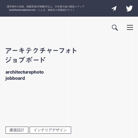
運営
15
年の信頼、掲載実績
1,700
案件以上。日本最大級の建築メディア
「
architecturephoto.net
」による、建築求人情報紹介サイト
architecturephoto
jobboard
建築設計
インテリアデザイン