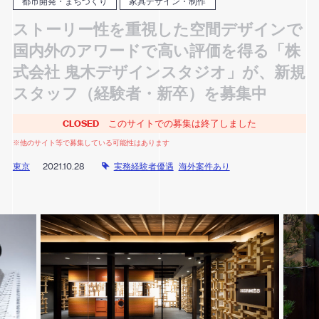
都市開発・まちづくり
家具デザイン・制作
ストーリー性を重視した空間デザインで
国内外のアワードで高い評価を得る「株
式会社 鬼木デザインスタジオ」が、新規
スタッフ（経験者・新卒）を募集中
CLOSED
このサイトでの募集は終了しました
※他のサイト等で募集している可能性はあります
東京
2021.10.28
実務経験者優遇
海外案件あり