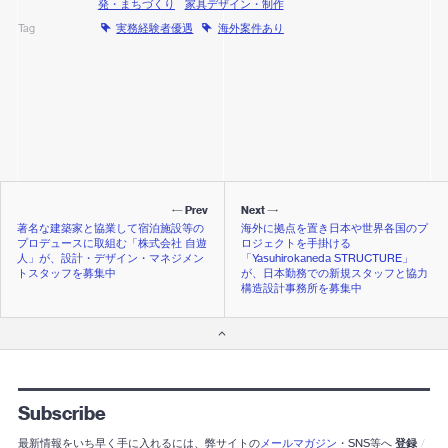
発・まちづくり
家具デザイン・制作
実務経験者優遇
海外案件あり
Tag
Prev
Next
著名な建築家と協業して宿泊施設等の
海外に拠点を置き日本や世界各国のプ
プロデュースに取組む「株式会社 自遊
ロジェクトを手掛ける
人」が、設計・デザイン・マネジメン
「yasuhirokaneda STRUCTURE」
トスタッフを募集中
が、日本勤務での新規スタッフと協力
構造設計事務所を募集中
Subscribe
最新情報をいち早く手に入れるには、弊サイトの
メールマガジン
・SNS等へ
登録
/