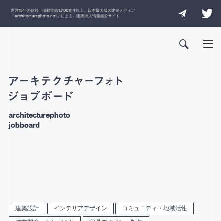
運営
15
年の信頼、掲載実績
1,700
案件以上。日本最大級の建築メディア
「
architecturephoto.net
」による、建築求人情報紹介サイト
architecturephoto
jobboard
建築設計
インテリアデザイン
コミュニティ・地域活性