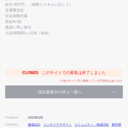
給与 18万円～（経験とスキルに応じて）
交通費支給
社会保険完備
昇給年1回
業績に準じ賞与
※試用期間3ヶ月有（有給）
CLOSED
このサイトでの募集は終了しました
※他のサイト等で募集している可能性はあります
現在募集中の求人一覧へ
2021.10.28
Posted on
Category
建築設計
インテリアデザイン
コミュニティ・地域活性
都市開