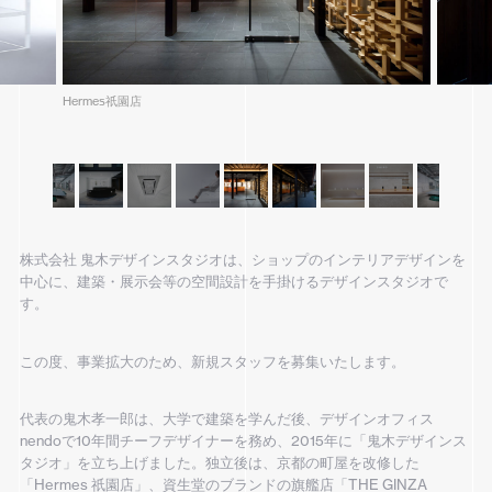
Hermes祇園店
株式会社 鬼木デザインスタジオは、ショップのインテリアデザインを
中心に、建築・展示会等の空間設計を手掛けるデザインスタジオで
す。
この度、事業拡大のため、新規スタッフを募集いたします。
代表の鬼木孝一郎は、大学で建築を学んだ後、デザインオフィス
nendoで10年間チーフデザイナーを務め、2015年に「鬼木デザインス
タジオ」を立ち上げました。独立後は、京都の町屋を改修した
「Hermes 祇園店」、資生堂のブランドの旗艦店「THE GINZA