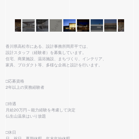
香川県高松市にある、設計事務所岡昇平では、
設計スタッフ（経験者）を募集しています。
住宅、商業施設、温浴施設、まちづくり、インテリア、
家具、プロダクト等、多様な企画と設計を行います。
□応募資格
2年以上の実務経験者
□待遇
月給20万円～能力経験を考慮して決定
仏生山温泉はいり放題
□休日
日、祝日、夏期休暇、年末年始休暇