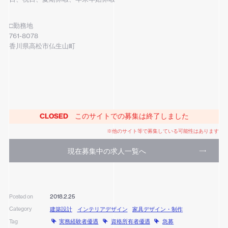
□勤務地
761-8078
香川県高松市仏生山町
CLOSED
このサイトでの募集は終了しました
※他のサイト等で募集している可能性はあります
現在募集中の求人一覧へ
2018.2.25
Posted on
Category
建築設計
インテリアデザイン
家具デザイン・制作
実務経験者優遇
資格所有者優遇
急募
Tag