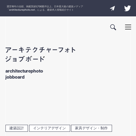
運営
15
年の信頼、掲載実績
1,700
案件以上。日本最大級の建築メディア
「
architecturephoto.net
」による、建築求人情報紹介サイト
architecturephoto
jobboard
建築設計
インテリアデザイン
家具デザイン・制作