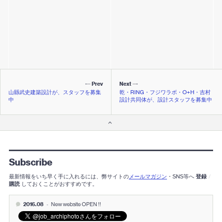
Prev
Next
山縣武史建築設計が、スタッフを募集
乾・RING・フジワラボ・o+h・吉村
中
設計共同体が、設計スタッフを募集中
Subscribe
最新情報をいち早く手に入れるには、弊サイトの
メールマガジン
・SNS等へ
登録
/
購読
しておくことがおすすめです。
2016.08
-
New website OPEN !!