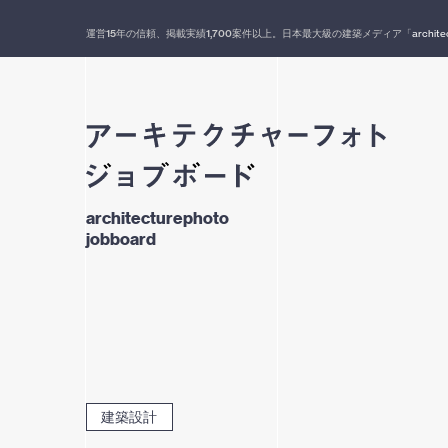
運営
15
年の信頼、掲載実績
1,700
案件以上。日本最大級の建築メディア「
archite
architecturephoto
jobboard
建築設計