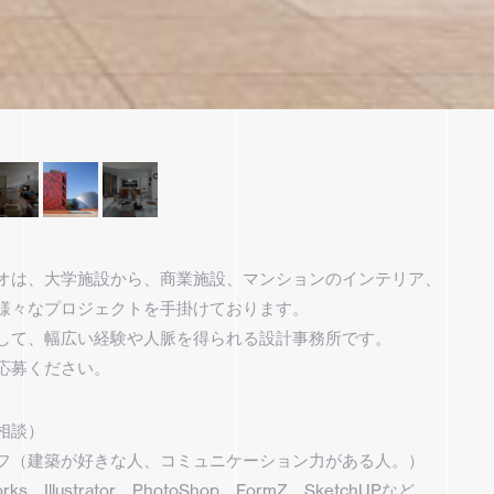
オは、大学施設から、商業施設、マンションのインテリア、
様々なプロジェクトを手掛けております。
して、幅広い経験や人脈を得られる設計事務所です。
応募ください。
相談）
フ（建築が好きな人、コミュニケーション力がある人。）
s、Illustrator、PhotoShop、FormZ、SketchUPなど