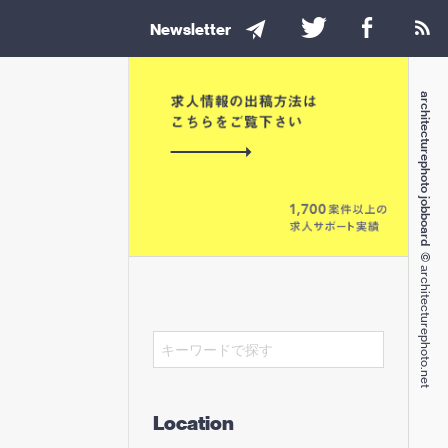
Newsletter
architecturephoto jobboard
© architecturephoto.net
Location